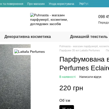
Укр
Рус
н та повернення
Про магазин
Угода користувача
098 4
Передз
Декоративна косметика
Домашній текстиль
Puhnasta - магазин парфумерії, космет
Парфуми 35 мл Lattafa Perfumes
Па
Парфумована во
Perfumes Eclair
В наявності
Написати відгук
220 грн
Об`єм