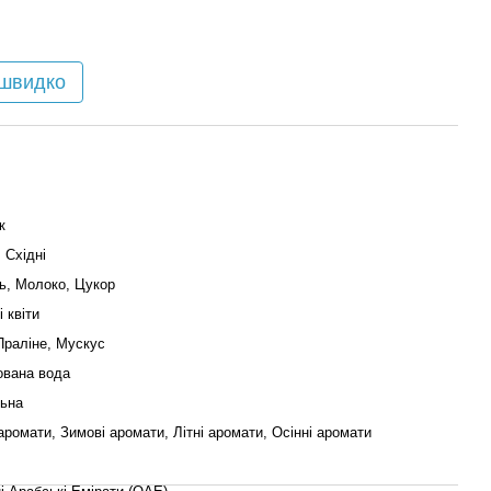
 швидко
к
 Східні
ь, Молоко, Цукор
 квіти
Праліне, Мускус
вана вода
льна
аромати, Зимові аромати, Літні аромати, Осінні аромати