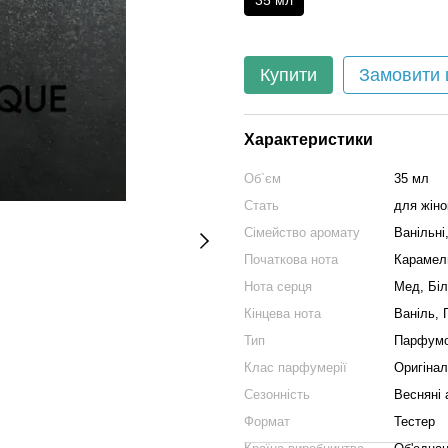
35 мл
Купити
Замовити
Характеристики
Об`єм
35 мл
Стать
для жіно
Сімейство аромату
Ванільні,
Початкова нота
Карамел
Нота серця
Мед, Білі
Кінцева нота
Ваніль, 
Тип
Парфумо
Клас парфумерії
Оригіна
Сезонність
Весняні 
Формат
Тестер