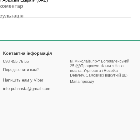
і Арабські Емірати (ОАЕ)
 коментар
сультація
Контактна інформація
098 455 76 55
м. Миколаїв, пр-т Богоявленський
25 (📦Працюємо тільки з Нова
Передзвонити вам?
пошта, Укрпошта і Rozetka
Delivery, Самовивіз відсутній 🙅‍♀️)
Напишіть нам у Viber
Мапа проїзду
info.puhnasta@gmail.com