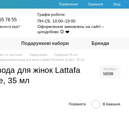
Порівняння
Бажання
Вхід
Графік роботи:
55 76 55
ПН-СБ: 10:00–19:00
Оформлення замовлень на сайті –
вонити вам?
цілодобово 😊 ❤️
Подарункові набори
Бренди
ики та текстилю
Парфумерія
Парфуми 35 мл
рфумована вода для жінок Lattafa Perfumes Eclaire, 35 мл
да для жінок Lattafa
Артикул
56599
e, 35 мл
Порівняти
В бажання