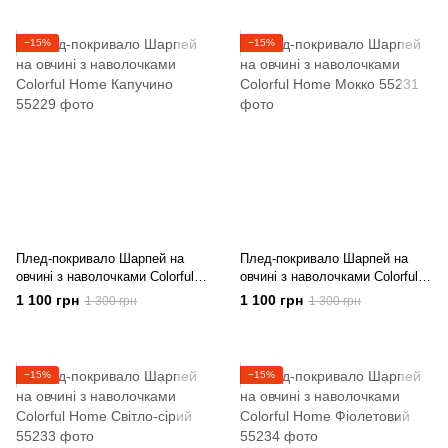
−15%
−15%
Плед-покривало Шарпей на
Плед-покривало Шарпей на
овчині з наволочками Colorful
овчині з наволочками Colorful
Home Капучино
Home Мокко
1 100 грн
1 100 грн
1 300 грн
1 300 грн
−15%
−15%