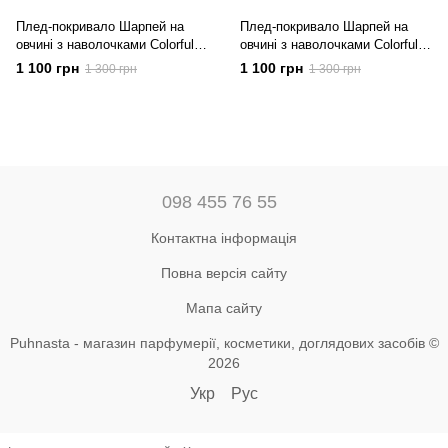
Плед-покривало Шарпей на
Плед-покривало Шарпей на
овчині з наволочками Colorful
овчині з наволочками Colorful
Home Шоколадний
Home Сірий
1 100 грн
1 100 грн
1 300 грн
1 300 грн
098 455 76 55
Контактна інформація
Повна версія сайту
Мапа сайту
Puhnasta - магазин парфумерії, косметики, доглядових засобів ©
2026
Укр
Рус