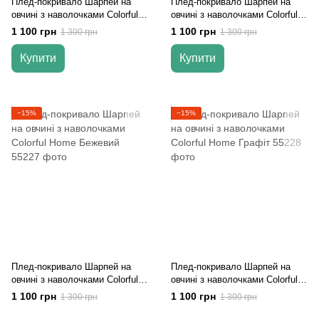
Плед-покривало Шарпей на
Плед-покривало Шарпей на
овчині з наволочками Colorful
овчині з наволочками Colorful
Home Ліловий
Home Рожевий
1 100 грн
1 100 грн
1 300 грн
1 300 грн
Купити
Купити
−15%
−15%
Плед-покривало Шарпей на
Плед-покривало Шарпей на
овчині з наволочками Colorful
овчині з наволочками Colorful
Home Бежевий
Home Графіт
1 100 грн
1 100 грн
1 300 грн
1 300 грн