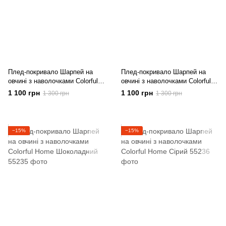
Плед-покривало Шарпей на
Плед-покривало Шарпей на
овчині з наволочками Colorful
овчині з наволочками Colorful
Home Світло-сірий
Home Фіолетовий
1 100 грн
1 100 грн
1 300 грн
1 300 грн
−15%
−15%