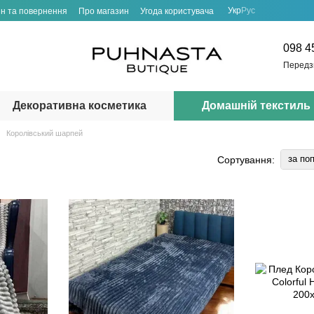
Укр
Рус
н та повернення
Про магазин
Угода користувача
098 4
Передз
Декоративна косметика
Домашній текстиль
Королівський шарпей
за по
Сортування: