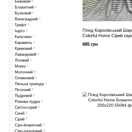
Бежевий
6
Блакитний
3
Бузковий
2
Виноградний
2
Графіт
5
Плед Королівський Шар
Індіго
1
Colorful Home Сірий євр
Капучино
7
Карамель
3
685 грн
Кремовий
5
Лавандовий
4
Ліловий
1
Мокко
1
Молочний
9
Оливковий
1
Пильна троянда
1
Пісочний
2
Пудровий
1
Рожева пудра
2
Світло-сірий
6
Синій
1
Сірий
5
Сіро-блакитний
2
Сіро-лазуровий
3