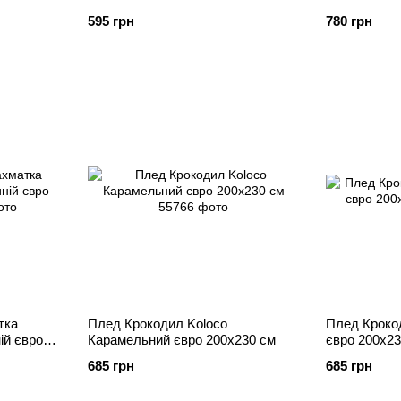
полуторний 150х200
200х220
595 грн
780 грн
тка
Плед Крокодил Koloco
Плед Кроко
ій євро
Карамельний євро 200х230 см
євро 200х23
685 грн
685 грн