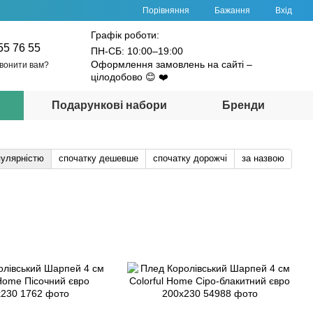
Порівняння
Бажання
Вхід
Графік роботи:
55 76 55
ПН-СБ: 10:00–19:00
Оформлення замовлень на сайті –
вонити вам?
цілодобово 😊 ❤️
Подарункові набори
Бренди
пулярністю
спочатку дешевше
спочатку дорожчі
за назвою