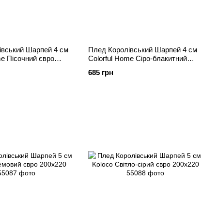
івський Шарпей 4 см
Плед Королівський Шарпей 4 см
me Пісочний євро
Colorful Home Сіро-блакитний
євро 200х230
685 грн