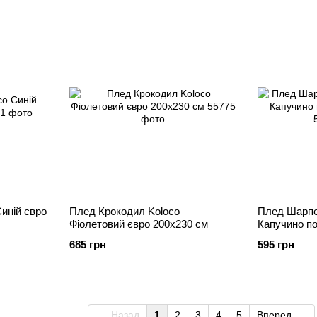
иній євро
Плед Крокодил Koloco
Плед Шарпе
Фіолетовий євро 200х230 см
Капучино п
685 грн
595 грн
Назад
1
2
3
4
5
Вперед