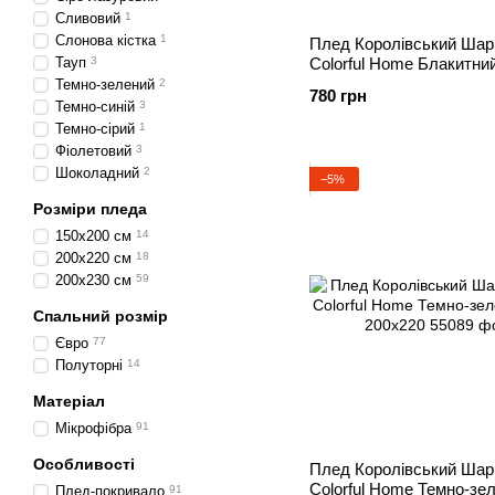
Сливовий
1
Слонова кістка
1
Плед Королівський Шар
Тауп
3
Colorful Home Блакитни
200х220
Темно-зелений
2
780 грн
Темно-синій
3
Темно-сірий
1
Фіолетовий
3
Шоколадний
2
−5%
Розміри пледа
150х200 см
14
200х220 см
18
200х230 см
59
Спальний розмір
Євро
77
Полуторні
14
Матеріал
Мікрофібра
91
Особливості
Плед Королівський Шар
Colorful Home Темно-зе
Плед-покривало
91