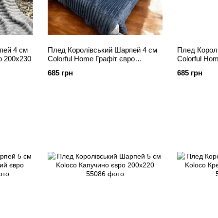
пей 4 см
Плед Королівський Шарпей 4 см
Плед Корол
о 200х230
Colorful Home Графіт євро
Colorful Ho
200х230
200х230
685 грн
685 грн