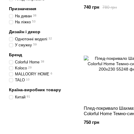
євро 200х220
740 грн
780 грн
Призначення
На диван
38
На ліжко
53
Дизайн і декор
Однотонні моделі
32
У смужку
59
Бренд
Colorful Home
38
Koloco
29
MALLOORY HOME
6
TALO
10
Країна-виробник товару
Китай
91
Плед-покривало Шахма
Colorful Home Темно-син
200х230
750 грн