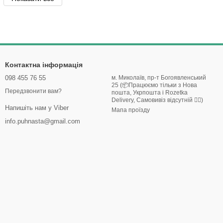
Контактна інформація
098 455 76 55
м. Миколаїв, пр-т Богоявленський
25 (📦Працюємо тільки з Нова
Передзвонити вам?
пошта, Укрпошта і Rozetka
Delivery, Самовивіз відсутній 🙅‍♀️)
Напишіть нам у Viber
Мапа проїзду
info.puhnasta@gmail.com