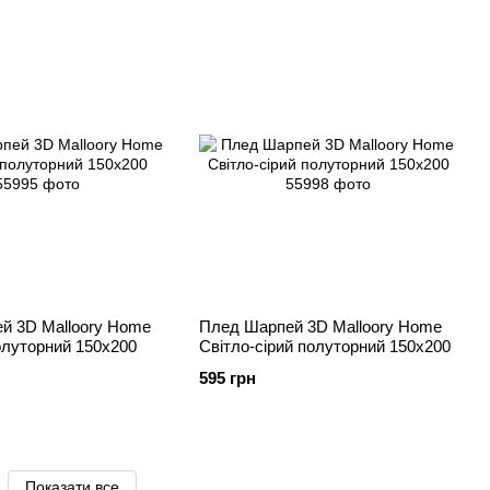
й 3D Malloory Home
Плед Шарпей 3D Malloory Home
олуторний 150х200
Світло-сірий полуторний 150х200
595 грн
Показати все