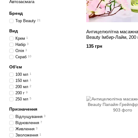
Автозасмага
Бренд
Top Beauty
21
Вид
Антицелюлітна масажна 
Beauty Імбир-Лайм, 200
Крем
1
Набір
3
135 грн
Олія
3
Скраб
10
Об'єм
100 мл
1
150 мл
1
200 мл
2
200 г
9
250 мл
5
Призначення
Відлущування
3
Відновлення
7
Живлення
3
Зволоження
1