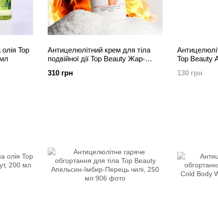
олія Top
Антицелюлітний крем для тіла
Антицелюліт
 мл
подвійної дії Top Beauty Жар-
Top Beauty A
Холод, 150 мл
папаєю та г
310 грн
130 грн