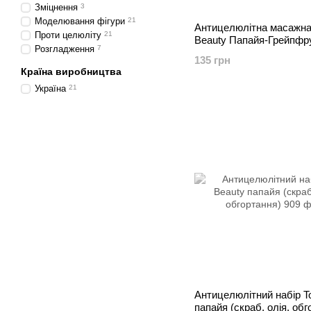
Зміцнення
3
Моделювання фігури
21
Антицелюлітна масажна 
Проти целюліту
21
Beauty Папайя-Грейпфру
Розгладження
7
135 грн
Країна виробництва
Україна
21
Антицелюлітний набір T
папайя (скраб, олія, обг