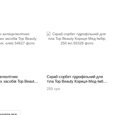
целюлітних
Скраб-сорбет гідрофільний для
их засобів Top Beauty
тіла Top Beauty Кориця-Мед-Імбір,
 олія)
250 мл
250 грн
казати все