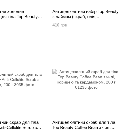
тне холодне
Антицелюлітний набір Top Beauty
для тіла Top Beauty
з лаймом (скраб, олія,
rap, 250 мл
обгортання)
410 грн
ний скраб для тіла
Антицелюлітний скраб для тіла
ti-Cellulite Scrub з
Top Beauty Coffee Bean з чилі,