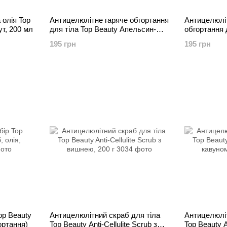
олія Top
Антицелюлітне гаряче обгортання
Антицелюлі
т, 200 мл
для тіла Top Beauty Апельсин-
обгортання 
Імбир-Перець чилі, 250 мл
Cold Body W
195 грн
195 грн
op Beauty
Антицелюлітний скраб для тіла
Антицелюліт
ортання)
Top Beauty Anti-Cellulite Scrub з
Top Beauty An