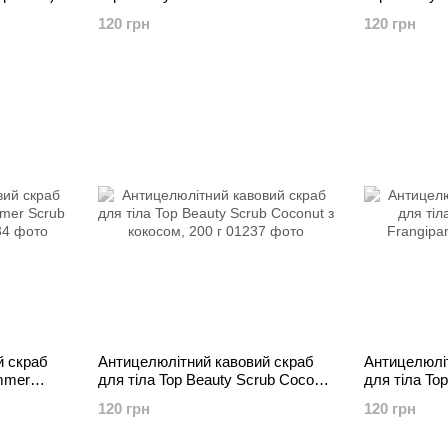
вишнею, 200 г
кавуном, 200
120 грн
120 грн
й скраб
Антицелюлітний кавовий скраб
Антицелюлі
immer
для тіла Top Beauty Scrub Coconut
для тіла To
з кокосом, 200 г
Frangipani, 2
120 грн
120 грн