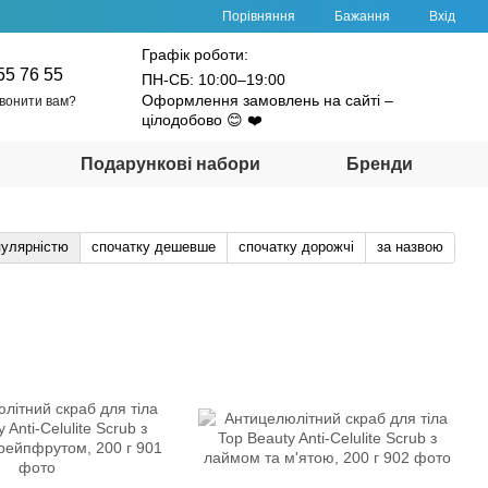
Порівняння
Бажання
Вхід
Графік роботи:
55 76 55
ПН-СБ: 10:00–19:00
Оформлення замовлень на сайті –
вонити вам?
цілодобово 😊 ❤️
Подарункові набори
Бренди
пулярністю
спочатку дешевше
спочатку дорожчі
за назвою