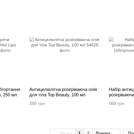
бгортання
Антицелюлітна розігріваюча олія
Набір анти
p, 250 мл
для тіла Top Beauty, 100 мл
розігріваюч
(обгортання,
260 грн
560 грн
Назад
1
2
Вперед
По