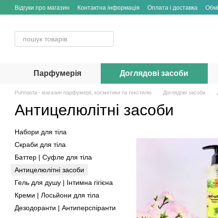
Перейти до основного контенту
Відгуки про магазин
Контактна інформація
Оплата і доставка
Обмі
Парфумерія
Доглядові засоби
Puhnasta - магазин парфумерії, косметики та текстилю
Доглядові засоби
Антицелюлітні засоби
Набори для тіла
Скраби для тіла
Баттер | Суфле для тіла
Антицелюлітні засоби
Гель для душу | Інтимна гігієна
Креми | Лосьйони для тіла
Дезодоранти | Антиперспіранти