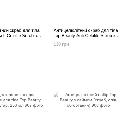
ний скраб для тіла
Антицелюлітний скраб для тіла
nti-Celulite Scrub з
Top Beauty Anti-Celulite Scrub з
рейпфрутом, 200 г
лаймом та м'ятою, 200 г
130 грн