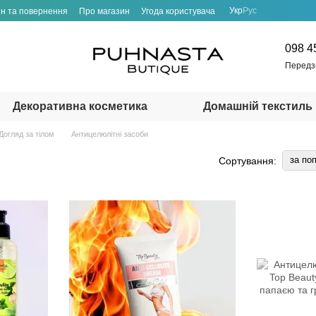
Укр
Рус
н та повернення
Про магазин
Угода користувача
098 4
Передз
Декоративна косметика
Домашній текстиль
Догляд за тілом
Антицелюлітні засоби
за по
Сортування: