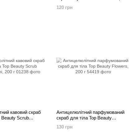
 г
корицею та кардамоном, 200 г
120 грн
тний кавовий скраб
Антицелюлітний парфумований
p Beauty Scrub
скраб для тіла Top Beauty
00 г
Flowers, 200 г
130 грн