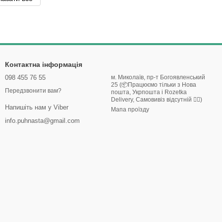
Контактна інформація
098 455 76 55
м. Миколаїв, пр-т Богоявленський
25 (📦Працюємо тільки з Нова
Передзвонити вам?
пошта, Укрпошта і Rozetka
Delivery, Самовивіз відсутній 🙅‍♀️)
Напишіть нам у Viber
Мапа проїзду
info.puhnasta@gmail.com