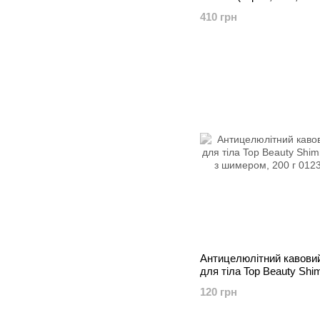
410 грн
Антицелюлітний кавови
для тіла Top Beauty Sh
Scrub з шимером, 200 г
120 грн