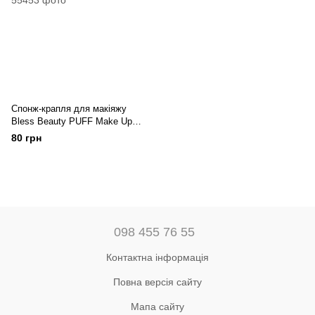
Спонж-крапля для макіяжу
Bless Beauty PUFF Make Up
Sponge (рожевий)
80 грн
098 455 76 55
Контактна інформація
Повна версія сайту
Мапа сайту