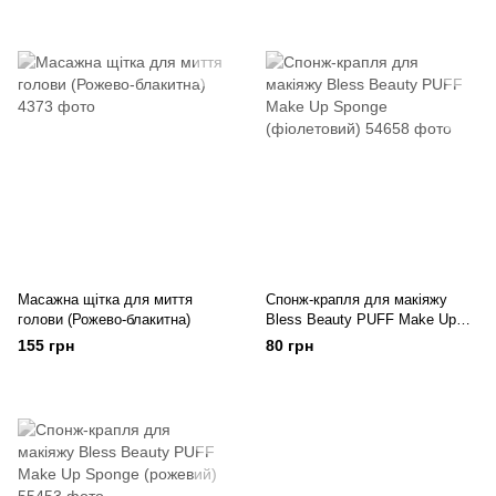
Масажна щітка для миття
Спонж-крапля для макіяжу
голови (Рожево-блакитна)
Bless Beauty PUFF Make Up
Sponge (фіолетовий)
155 грн
80 грн