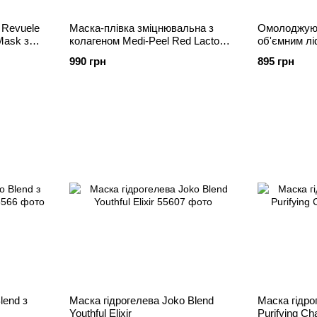
 Revuele
Маска-плівка зміцнювальна з
Омолоджуюч
Mask з
колагеном Medi-Peel Red Lacto
об'ємним лі
Collagen Wrapping Mask, 70 мл
Peel Peptide
990 грн
895 грн
Glow Wrappi
lend з
Маска гідрогелева Joko Blend
Маска гідро
Youthful Elixir
Purifying Ch