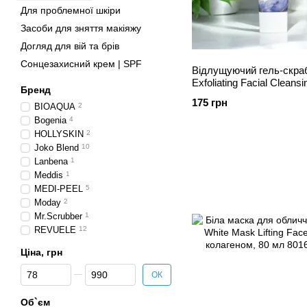
Для проблемної шкіри
Засоби для зняття макіяжу
Догляд для вій та брів
Сонцезахисний крем | SPF
Відлущуючий гель-скра
Exfoliating Facial Cleans
Бренд
Scrub, 75 мл
175 грн
BIOAQUA
2
Bogenia
4
HOLLYSKIN
2
Joko Blend
10
Lanbena
1
Meddis
1
MEDI-PEEL
5
Moday
2
Mr.Scrubber
1
REVUELE
12
Ціна, грн
Від Ціна, грн
До Ціна, грн
ОК
Об`єм