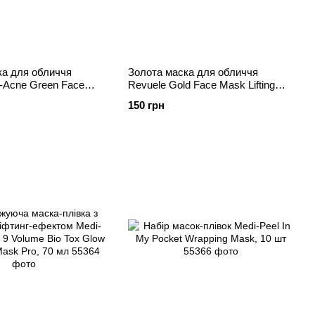
ка для обличчя
Золота маска для обличчя
i-Acne Green Face
Revuele Gold Face Mask Lifting
ffect для лікування
Effect Anti-Age з ефектом
150 грн
ліфтингу, 80 мл