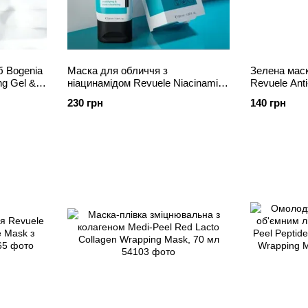
б Bogenia
Маска для обличчя з
Зелена мас
ing Gel &
ніацинамідом Revuele Niacinamide
Revuele Ant
Face Mask, 50 мл
Mask Cryo E
230 грн
140 грн
акне, 80 мл