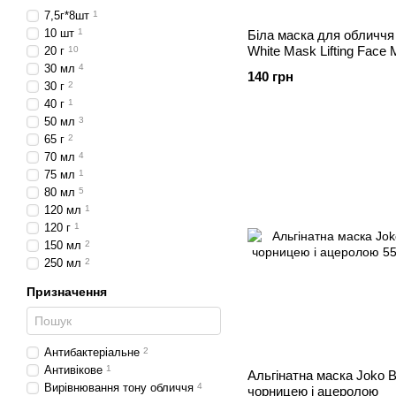
7,5г*8шт
1
10 шт
1
Біла маска для обличчя
White Mask Lifting Face 
20 г
10
колагеном, 80 мл
30 мл
4
140 грн
30 г
2
40 г
1
50 мл
3
65 г
2
70 мл
4
75 мл
1
80 мл
5
120 мл
1
120 г
1
150 мл
2
250 мл
2
Призначення
Антибактеріальне
2
Антивікове
1
Альгінатна маска Joko B
Вирівнювання тону обличчя
4
чорницею і ацеролою