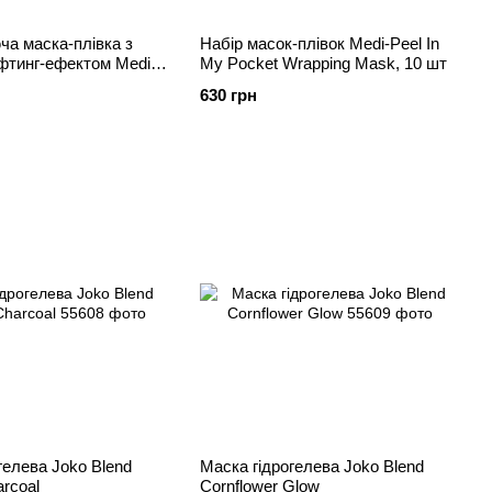
а маска-плівка з
Набір масок-плівок Medi-Peel In
фтинг-ефектом Medi-
My Pocket Wrapping Mask, 10 шт
 9 Volume Bio Tox
630 грн
ng Mask Pro, 70 мл
гелева Joko Blend
Маска гідрогелева Joko Blend
arcoal
Cornflower Glow