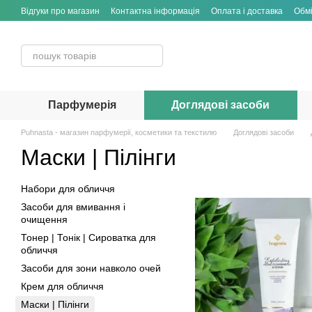
Перейти до основного контенту
Відгуки про магазин
Контактна інформація
Оплата і доставка
Обмі
Парфумерія
Доглядові засоби
Puhnasta - магазин парфумерії, косметики та текстилю
Доглядові засоби
Маски | Пілінги
Набори для обличчя
Засоби для вмивання і
очищення
Тонер | Тонік | Сироватка для
обличчя
Засоби для зони навколо очей
Крем для обличчя
Маски | Пілінги