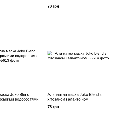
78 грн
маска Joko Blend
Альгінатна маска Joko Blend з
орськими водоростями
хітозаном і алантоїном
78 грн