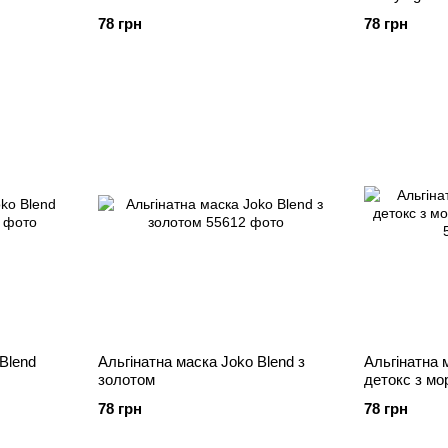
78 грн
78 грн
Blend
Альгінатна маска Joko Blend з
Альгінатна 
золотом
детокс з м
78 грн
78 грн