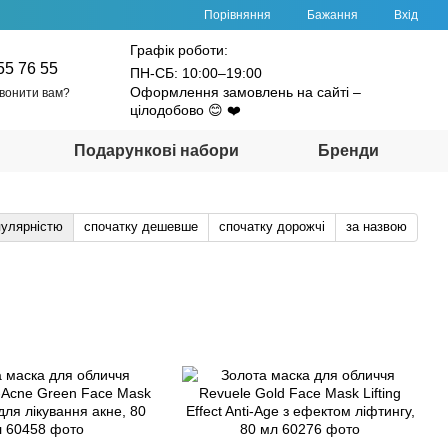
Порівняння
Бажання
Вхід
Графік роботи:
55 76 55
ПН-СБ: 10:00–19:00
Оформлення замовлень на сайті –
вонити вам?
цілодобово 😊 ❤️
Подарункові набори
Бренди
пулярністю
спочатку дешевше
спочатку дорожчі
за назвою