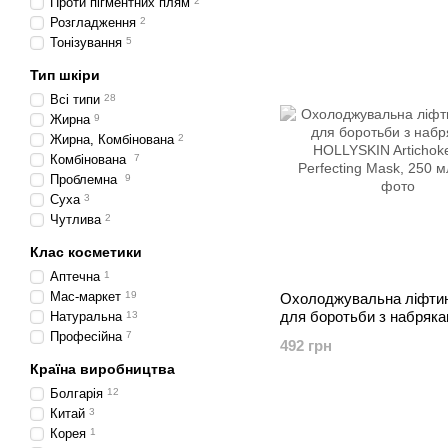
Проти пігментних плям
2
Розгладження
2
Тонізування
5
Тип шкіри
Всі типи
28
Жирна
9
Жирна, Комбінована
2
Комбінована
7
Проблемна
9
Суха
3
Чутлива
2
Клас косметики
Аптечна
1
Мас-маркет
19
Охолоджувальна ліфтин
для боротьби з набряк
Натуральна
13
HOLLYSKIN Artichoke Sk
Професійна
7
492 грн
Perfecting Mask, 250 мл
Країна виробництва
Болгарія
12
Китай
3
Корея
1