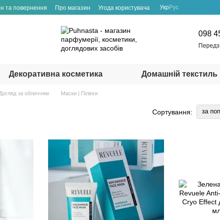
Укр
Рус
н та повернення
Про магазин
Угода користувача
098 4
Передз
Декоративна косметика
Домашній текстиль
Догляд за обличчям
Маски | Пілінги
за по
Сортування: