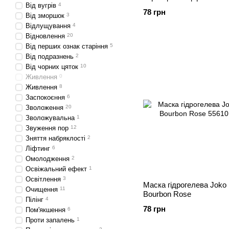
Від вугрів
4
78 грн
Від зморшок
3
Відлущування
4
Відновлення
20
Від перших ознак старіння
5
Від подразнень
2
Від чорних цяток
10
Живлення
0
Живлення
8
Заспокоєння
6
Зволоження
20
Зволожувальна
1
Звуження пор
12
Зняття набряклості
2
Ліфтинг
6
Омолодження
2
Освіжальний ефект
1
Освітлення
3
Маска гідрогелева Joko 
Очищення
11
Bourbon Rose
Пілінг
4
78 грн
Пом'якшення
6
Проти запалень
1