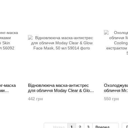
г-маска
Відновлююча маска-антистрес
Охолоджува
ами
для обличчя Moday Clear & Glow
обличчя Mr
in
Face Mask, 50 мл
Cooling Gre
442 грн
550 грн
екстрактом 
Назад
1
2
3
Вперед