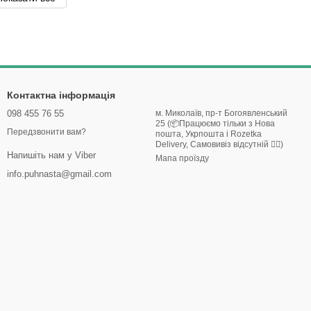
Контактна інформація
098 455 76 55
м. Миколаїв, пр-т Богоявленський
25 (📦Працюємо тільки з Нова
Передзвонити вам?
пошта, Укрпошта і Rozetka
Delivery, Самовивіз відсутній 🙅‍♀️)
Напишіть нам у Viber
Мапа проїзду
info.puhnasta@gmail.com