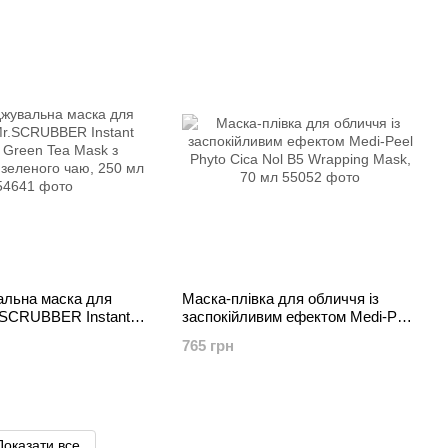
льна маска для
Маска-плівка для обличчя із
.SCRUBBER Instant
заспокійливим ефектом Medi-Peel
en Tea Mask з
Phyto Cica Nol B5 Wrapping Mask,
765 грн
зеленого чаю, 250 мл
70 мл
Показати все