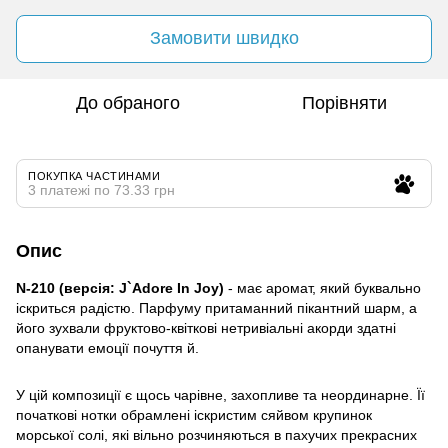
Замовити швидко
До обраного
Порівняти
ПОКУПКА ЧАСТИНАМИ
3 платежі по 73.33 грн
Опис
N-210 (версія: J`Adore In Joy)
- має аромат, який буквально
іскриться радістю. Парфуму притаманний пікантний шарм, а
його зухвали фруктово-квіткові нетривіальні акорди здатні
опанувати емоції почуття й.
У цій композиції є щось чарівне, захопливе та неординарне. Її
початкові нотки обрамлені іскристим сяйвом крупинок
морської солі, які вільно розчиняються в пахучих прекрасних