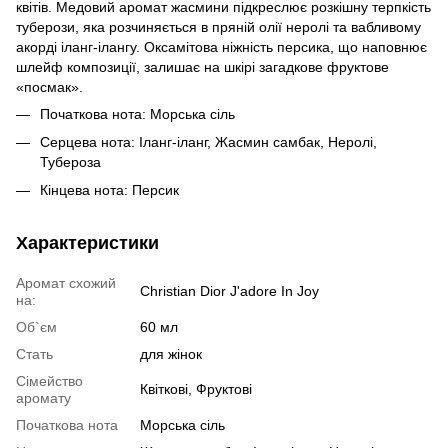
квітів. Медовий аромат жасмини підкреслює розкішну терпкість
туберози, яка розчиняється в пряній олії неролі та вабливому
акорді іланг-ілангу. Оксамітова ніжність персика, що наповнює
шлейф композиції, залишає на шкірі загадкове фруктове
«посмак».
Початкова нота: Морська сіль
Серцева нота: Іланг-іланг, Жасмин самбак, Неролі,
Тубероза
Кінцева нота: Персик
Характеристики
Аромат схожий
Christian Dior J'adore In Joy
на:
Об`єм
60 мл
Стать
для жінок
Сімейство
Квіткові, Фруктові
аромату
Початкова нота
Морська сіль