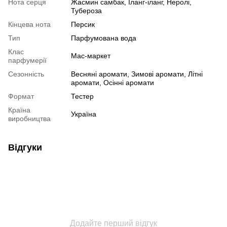
Нота серця
Жасмин самбак, Іланг-іланг, Неролі,
Тубероза
Кінцева нота
Персик
Тип
Парфумована вода
Клас
Мас-маркет
парфумерії
Сезонність
Весняні аромати, Зимові аромати, Літні
аромати, Осінні аромати
Формат
Тестер
Країна
Україна
виробництва
Відгуки
Додайте перший відгук