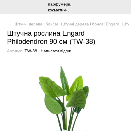
Штучні дерева і бонсаї
Штучні дерева і бонсаї Engard
Штуч
Штучна рослина Engard
Philodendron 90 cм (TW-38)
Артикул:
TW-38
Написати відгук