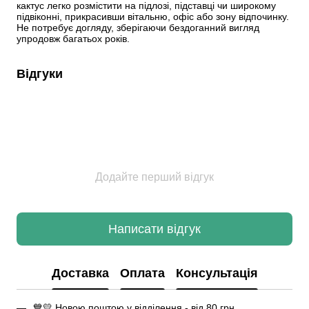
кактус легко розмістити на підлозі, підставці чи широкому 
підвіконні, прикрасивши вітальню, офіс або зону відпочинку. 
Не потребує догляду, зберігаючи бездоганний вигляд 
упродовж багатьох років.
Відгуки
Додайте перший відгук
Написати відгук
Доставка
Оплата
Консультація
💙💛 Новою поштою у відділення - від 80 грн