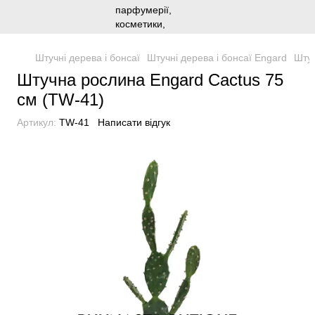
Штучні дерева і бонсаї
Штучні дерева і бонсаї Engard
Штуч
Штучна рослина Engard Cactus 75
cм (TW-41)
Артикул:
TW-41
Написати відгук