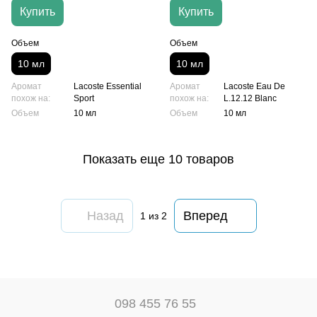
Купить
Купить
Объем
Объем
10 мл
10 мл
Аромат
Lacoste Essential
Аромат
Lacoste Eau De
похож на:
Sport
похож на:
L.12.12 Blanc
Объем
10 мл
Объем
10 мл
Показать еще 10 товаров
Назад
Вперед
1
из 2
098 455 76 55