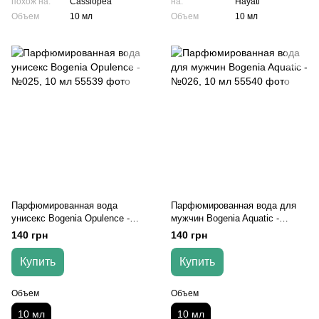
похож на:
Cassiopea
на:
Hayati
Объем
10 мл
Объем
10 мл
Парфюмированная вода
Парфюмированная вода для
унисекс Bogenia Opulence -
мужчин Bogenia Aquatic -
№025, 10 мл
№026, 10 мл
140 грн
140 грн
Купить
Купить
Объем
Объем
10 мл
10 мл