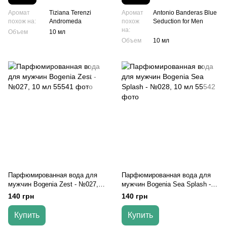
Аромат
Tiziana Terenzi
Аромат
Antonio Banderas Blue
похож на:
Andromeda
похож
Seduction for Men
на:
Объем
10 мл
Объем
10 мл
Парфюмированная вода для
Парфюмированная вода для
мужчин Bogenia Zest - №027,
мужчин Bogenia Sea Splash -
10 мл
№028, 10 мл
140 грн
140 грн
Купить
Купить