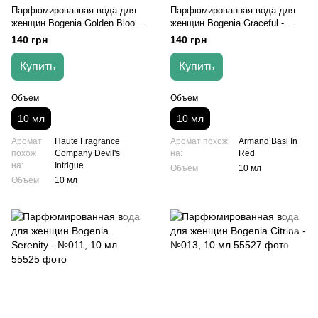
Парфюмированная вода для
Парфюмированная вода для
женщин Bogenia Golden Blooms
женщин Bogenia Graceful -
- №008, 10 мл
№010, 10 мл
140 грн
140 грн
Купить
Купить
Объем
Объем
10 мл
10 мл
Аромат
Haute Fragrance
Аромат похож
Armand Basi In
похож
Company Devil's
на:
Red
на:
Intrigue
Объем
10 мл
Объем
10 мл