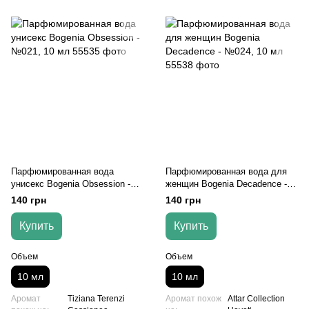
Парфюмированная вода
Парфюмированная вода для
унисекс Bogenia Obsession -
женщин Bogenia Decadence -
№021, 10 мл
№024, 10 мл
140 грн
140 грн
Купить
Купить
Объем
Объем
10 мл
10 мл
Аромат
Tiziana Terenzi
Аромат похож
Attar Collection