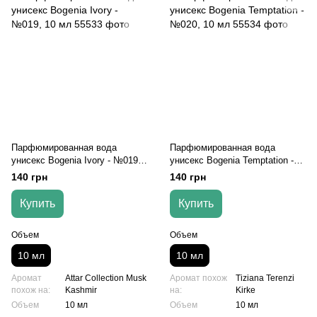
Парфюмированная вода
Парфюмированная вода
унисекс Bogenia Ivory - №019,
унисекс Bogenia Temptation -
10 мл
№020, 10 мл
140 грн
140 грн
Купить
Купить
Объем
Объем
10 мл
10 мл
Аромат
Attar Collection Musk
Аромат похож
Tiziana Terenzi
похож на:
Kashmir
на:
Kirke
Объем
10 мл
Объем
10 мл