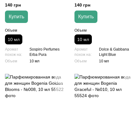
№002, 10 мл
№003, 10 мл
140 грн
140 грн
Купить
Купить
Объем
Объем
10 мл
10 мл
Аромат
Sospiro Perfumes
Аромат
Dolce & Gabbana
похож на:
Erba Pura
похож на:
Light Blue
Объем
10 мл
Объем
10 мл