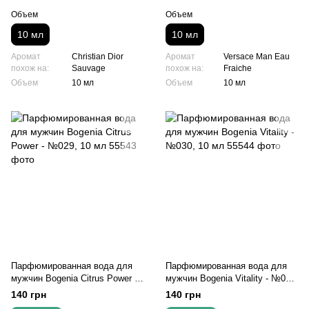
Объем
Объем
10 мл
10 мл
Аромат
Christian Dior
Аромат
Versace Man Eau
похож на:
Sauvage
похож на:
Fraiche
Объем
10 мл
Объем
10 мл
Парфюмированная вода для
Парфюмированная вода для
мужчин Bogenia Citrus Power -
мужчин Bogenia Vitality - №030,
№029, 10 мл
10 мл
140 грн
140 грн