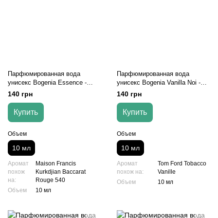
Парфюмированная вода
Парфюмированная вода
унисекс Bogenia Essence -
унисекс Bogenia Vanilla Noi -
№017, 10 мл
№018, 10 мл
140 грн
140 грн
Купить
Купить
Объем
Объем
10 мл
10 мл
Аромат
Maison Francis
Аромат
Tom Ford Tobacco
похож
Kurkdjian Baccarat
похож на:
Vanille
на:
Rouge 540
Объем
10 мл
Объем
10 мл