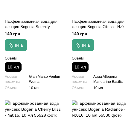
Парфюмированная вода для
Парфюмированная вода для
женщин Bogenia Serenity -
женщин Bogenia Citrina - №013,
№011, 10 мл
10 мл
140 грн
140 грн
Купить
Купить
Объем
Объем
10 мл
10 мл
Аромат
Gian Marco Venturi
Аромат
Aqua Allegoria
похож на:
Woman
похож на:
Mandarine Basilic
Объем
10 мл
Объем
10 мл