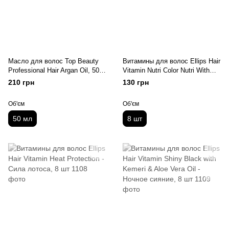
Масло для волос Top Beauty
Витамины для волос Ellips Hair
Professional Hair Argan Oil, 50
Vitamin Nutri Color Nutri With
мл
Triple Care - Сияние цвета, 8 шт
210 грн
130 грн
Об'єм
Об'єм
50 мл
8 шт