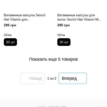
Витаминные капсулы Sevich
Витаминные капсулы для
Hair Vitamin для
волос Sevich Hair Vitamin Mix
восстановления окрашенных
(микс), 30 шт
295 грн
295 грн
волос, 30 шт
Об'єм
Об'єм
30 шт
30 шт
Показать еще 5 товаров
Назад
Вперед
1
из 2