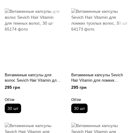
Витаминные капсулы для
Витаминные капсулы Sevich
волос Sevich Hair Vitamin для
Hair Vitamin для ломких
темных волос, 30 шт
тусклых волос, 30 шт
295 грн
295 грн
Об'єм
Об'єм
30 шт
30 шт