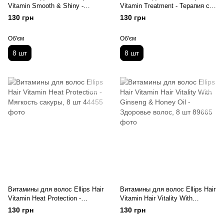
Vitamin Smooth & Shiny -
Vitamin Treatment - Терапия с
Роскошное сияние, 8 шт
маслом жожоба, 8 шт
130 грн
130 грн
Об'єм
Об'єм
8 шт
8 шт
Витамины для волос Ellips Hair
Витамины для волос Ellips Hair
Vitamin Heat Protection -
Vitamin Hair Vitality With
Мягкость сакуры, 8 шт
Ginseng & Honey Oil - Здоровье
130 грн
130 грн
волос, 8 шт