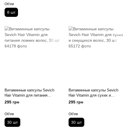
Об'єм
8 шт
Витаминные капсулы Sevich
Витаминные капсулы Sevich
Hair Vitamin для питания
Hair Vitamin для сухих и
ломких волос, 30 шт
секущихся волос, 30 шт
295 грн
295 грн
Об'єм
Об'єм
30 шт
30 шт