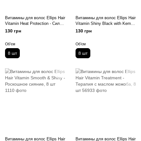
Витамины для волос Ellips Hair
Витамины для волос Ellips Hair
Vitamin Heat Protection - Сила
Vitamin Shiny Black with Kemeri
лотоса, 8 шт
& Aloe Vera Oil - Ночное
130 грн
130 грн
сияние, 8 шт
Об'єм
Об'єм
8 шт
8 шт
Витамины для волос Ellips Hair
Витамины для волос Ellips Hair