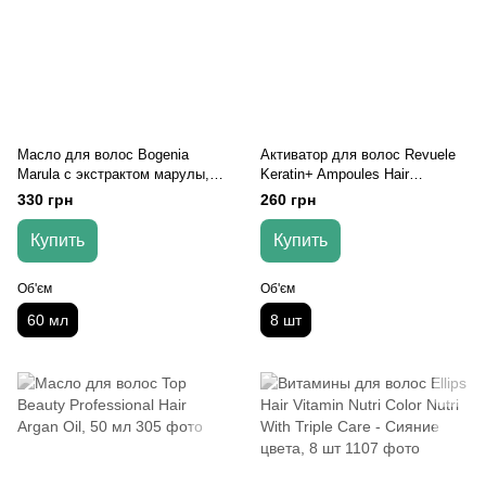
Масло для волос Bogenia
Активатор для волос Revuele
Marula с экстрактом марулы,
Keratin+ Ampoules Hair
60 мл
Restoration Activator, 8 шт
330 грн
260 грн
Купить
Купить
Об'єм
Об'єм
60 мл
8 шт