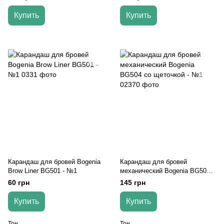
Купить
Купить
Карандаш для бровей Bogenia
Карандаш для бровей
Brow Liner BG501 - №1
механический Bogenia BG504
со щеточкой - №1
60 грн
145 грн
Купить
Купить
Тон
Тон