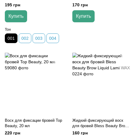
(Transparent)
Your Peace
195 грн
170 грн
Купить
Купить
Тон
001
002
003
004
Воск для фиксации бровей Top
Жидкий фиксирующий воск
Beauty, 20 мл
для бровей Bless Beauty Brow
Liquid Lami WAX
220 грн
160 грн