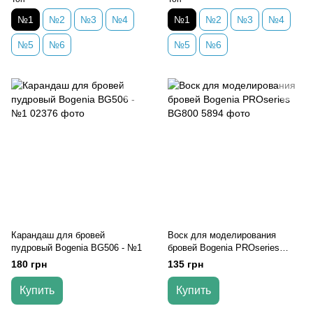
№1
№2
№3
№4
№1
№2
№3
№4
№5
№6
№5
№6
Карандаш для бровей
Воск для моделирования
пудровый Bogenia BG506 - №1
бровей Bogenia PROseries
BG800
180 грн
135 грн
Купить
Купить