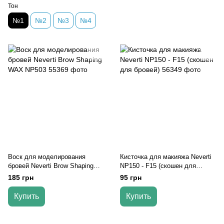
Тон
№1
№2
№3
№4
Воск для моделирования
Кисточка для макияжа Neverti
бровей Neverti Brow Shaping
NP150 - F15 (скошен для
WAX NP503
бровей)
185 грн
95 грн
Купить
Купить