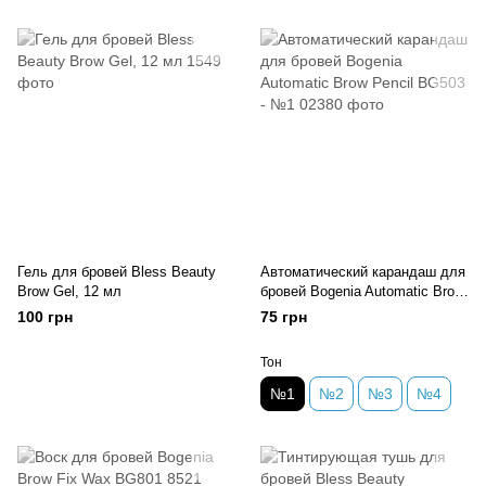
Гель для бровей Bless Beauty
Автоматический карандаш для
Brow Gel, 12 мл
бровей Bogenia Automatic Brow
Pencil BG503 - №1
100 грн
75 грн
Тон
№1
№2
№3
№4