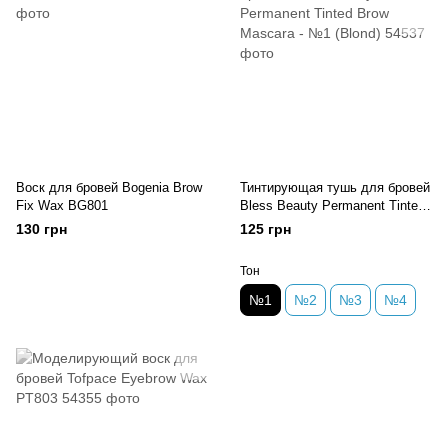
Воск для бровей Bogenia Brow
Тинтирующая тушь для бровей
Fix Wax BG801
Bless Beauty Permanent Tinted
Brow Mascara - №1 (Blond)
130 грн
125 грн
Тон
№1
№2
№3
№4