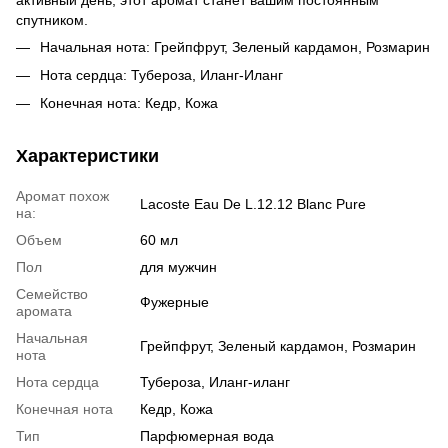
спутником.
Начальная нота: Грейпфрут, Зеленый кардамон, Розмарин
Нота сердца: Тубероза, Иланг-Иланг
Конечная нота: Кедр, Кожа
Характеристики
Аромат похож
Lacoste Eau De L.12.12 Blanc Pure
на:
Объем
60 мл
Пол
для мужчин
Семейство
Фужерные
аромата
Начальная
Грейпфрут, Зеленый кардамон, Розмарин
нота
Нота сердца
Тубероза, Иланг-иланг
Конечная нота
Кедр, Кожа
Тип
Парфюмерная вода