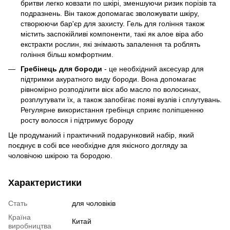
бритви легко ковзати по шкірі, зменшуючи ризик порізів та
подразнень. Він також допомагає зволожувати шкіру,
створюючи бар'єр для захисту. Гель для гоління також
містить заспокійливі компоненти, такі як алое віра або
екстракти рослин, які знімають запалення та роблять
гоління більш комфортним.
Гребінець для бороди
- це необхідний аксесуар для
підтримки акуратного виду бороди. Вона допомагає
рівномірно розподілити віск або масло по волосинах,
розплутувати їх, а також запобігає появі вузлів і сплутувань.
Регулярне використання гребінця сприяє поліпшенню
росту волосся і підтримує бороду
Це продуманий і практичний подарунковий набір, який
поєднує в собі все необхідне для якісного догляду за
чоловічою шкірою та бородою.
Характеристики
Стать
для чоловіків
Країна
Китай
виробництва