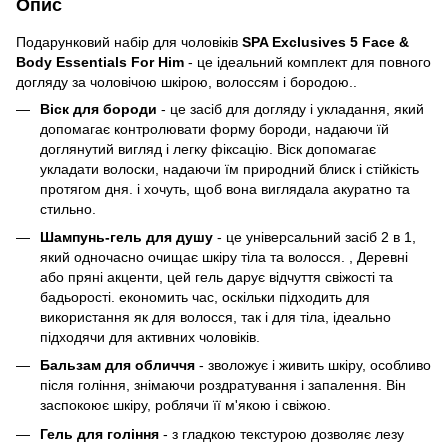
Опис
Подарунковий набір для чоловіків
SPA Exclusives 5 Face &
Body Essentials For Him
- це ідеальний комплект для повного
догляду за чоловічою шкірою, волоссям і бородою..
Віск для бороди
- це засіб для догляду і укладання, який
допомагає контролювати форму бороди, надаючи їй
доглянутий вигляд і легку фіксацію. Віск допомагає
укладати волоски, надаючи їм природний блиск і стійкість
протягом дня. і хочуть, щоб вона виглядала акуратно та
стильно.
Шампунь-гель для душу
- це універсальний засіб 2 в 1,
який одночасно очищає шкіру тіла та волосся. , Деревні
або пряні акценти, цей гель дарує відчуття свіжості та
бадьорості. економить час, оскільки підходить для
використання як для волосся, так і для тіла, ідеально
підходячи для активних чоловіків.
Бальзам для обличчя
- зволожує і живить шкіру, особливо
після гоління, знімаючи роздратування і запалення. Він
заспокоює шкіру, роблячи її м'якою і свіжою.
Гель для гоління
- з гладкою текстурою дозволяє лезу