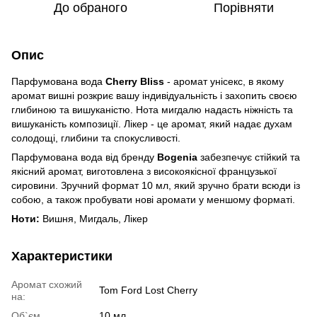
До обраного
Порівняти
Опис
Парфумована вода
Cherry Bliss
- аромат унісекс, в якому
аромат вишні розкриє вашу індивідуальність і захопить своєю
глибиною та вишуканістю. Нота мигдалю надасть ніжність та
вишуканість композиції. Лікер - це аромат, який надає духам
солодощі, глибини та спокусливості.
Парфумована вода від бренду
Bogenia
забезпечує стійкий та
якісний аромат, виготовлена з високоякісної французької
сировини. Зручний формат 10 мл, який зручно брати всюди із
собою, а також пробувати нові аромати у меншому форматі.
Ноти:
Вишня, Мигдаль, Лікер
Характеристики
Аромат схожий
Tom Ford Lost Cherry
на:
Об`єм
10 мл