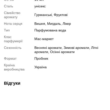
Стать
унісекс
Сімейство
Гурманські, Фруктові
аромату
Нота серця
Вишня, Мигдаль, Лікер
Тип
Парфумована вода
Клас
Мас-маркет
парфумерії
Сезонність
Весняні аромати, Зимові аромати, Літні
аромати, Осінні аромати
Формат
Пробник
Країна
Україна
виробництва
Відгуки