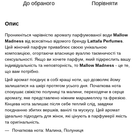
До обраного
Порівняти
Опис
Проникніться чарівністю аромату парфумованої води
Mallow
Madness
від всесвітньо відомого бренду
Lattafa Perfumes
.
Цей жіночий парфум приваблює своєю унікальною
композицією, огортаючи власницю вуаллю таємничості та
сексуальності. Якщо ви хочете парфум, який підкреслить вашу
індивідуальність та неповторність, то
Mallow Madness
- це те,
що вам потрібно.
Цей аромат поєднує в собі кращі ноти, що дозволяє йому
залишатися на шкірі протягом усього дня. Початкова нота
спокушає свіжістю полуниці та малини, переходячи в серце
аромату, яке представлено ніжним маршмеллоу та фрезією.
Кінцева нота залишає після себе теплий слід, завдяки
поєднанню збитих вершків, ванілі та мускусу. Цей аромат
ідеально підходить для жінок, які цінують в парфумерії якість
та оригінальність.
Початкова нота: Малина, Полуниця