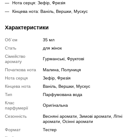
Нота серця: Зефір, Фрезія
Кінцева нота: Ваніль, Вершки, Мускус
Характеристики
Об`єм
35 мл
Стать
для жінок
Сімейство
Гурманські, Фруктові
аромату
Початкова нота
Малина, Полуниця
Нота серця
Зефір, Фрезія
Кінцева нота
Ваніль, Вершки, Мускус
Тип
Парфумована вода
Клас
Оригінальна
парфумерії
Сезонність
Весняні аромати, Зимові аромати, Літні
аромати, Осінні аромати
Формат
Тестер