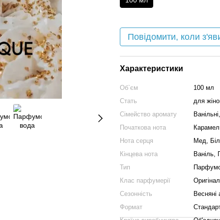
100 мл
Повідомити, коли з'яв
Характеристики
Об`єм
100 мл
Стать
для жіно
Сімейство аромату
Ванільні,
Початкова нота
Карамел
Нота серця
Мед, Білі
Кінцева нота
Ваніль, 
Тип
Парфумо
Клас парфумерії
Оригіна
Сезонність
Весняні 
Формат
Стандар