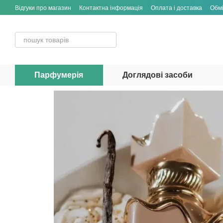
Перейти до основного контенту
Відгуки про магазин
Контактна інформація
Оплата і доставка
Обмі
Парфумерія
Доглядові засоби