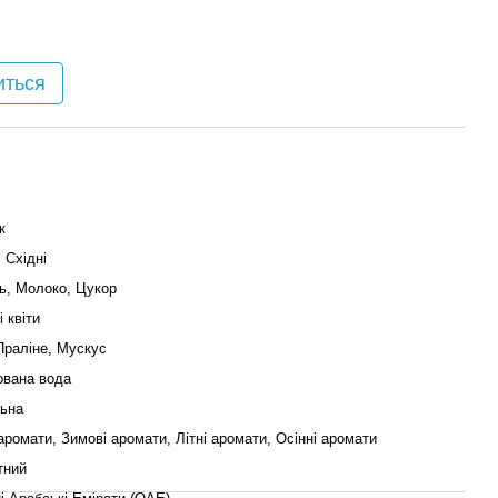
иться
к
 Східні
ь, Молоко, Цукор
 квіти
Праліне, Мускус
вана вода
льна
аромати, Зимові аромати, Літні аромати, Осінні аромати
тний