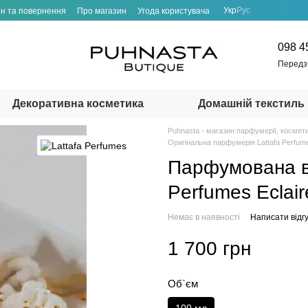
Укр
Рус
н та повернення
Про магазин
Угода користувача
098 4
Передз
Декоративна косметика
Домашній текстиль
Puhnasta - магазин парфумерії, космет
Оригінальна парфумерія Lattafa Perfum
Парфумована во
Perfumes Eclair
Немає в наявності
Написати відгу
1 700 грн
Об`єм