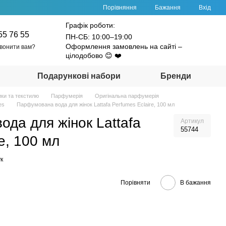
Порівняння
Бажання
Вхід
Графік роботи:
55 76 55
ПН-СБ: 10:00–19:00
Оформлення замовлень на сайті –
вонити вам?
цілодобово 😊 ❤️
Подарункові набори
Бренди
ики та текстилю
Парфумерія
Оригінальна парфумерія
es
Парфумована вода для жінок Lattafa Perfumes Eclaire, 100 мл
да для жінок Lattafa
Артикул
55744
e, 100 мл
к
Порівняти
В бажання