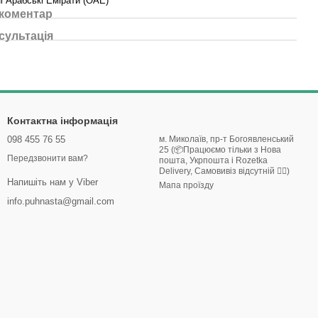
і Арабські Емірати (ОАЕ)
 коментар
сультація
Контактна інформація
098 455 76 55
м. Миколаїв, пр-т Богоявленський
25 (📦Працюємо тільки з Нова
Передзвонити вам?
пошта, Укрпошта і Rozetka
Delivery, Самовивіз відсутній 🙅‍♀️)
Напишіть нам у Viber
Мапа проїзду
info.puhnasta@gmail.com