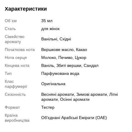
Характеристики
Об`єм
35 мл
Стать
для жінок
Сімейство
Ванільні, Східні
аромату
Початкова нота
Вершкове масло, Какао
Нота серця
Молоко, Печиво, Цукор
Кінцева нота
Ваніль, Збиті вершки, Сандал
Тип
Парфумована вода
Клас
Оригінальна
парфумерії
Сезонність
Весняні аромати, Зимові аромати, Літні
аромати, Осінні аромати
Формат
Тестер
Країна
Об'єднані Арабські Емірати (ОАЕ)
виробництва