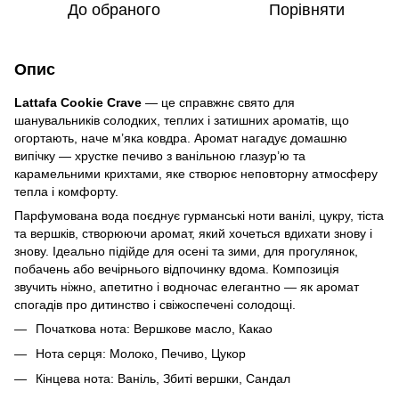
До обраного
Порівняти
Опис
Lattafa Cookie Crave
— це справжнє свято для
шанувальників солодких, теплих і затишних ароматів, що
огортають, наче м’яка ковдра. Аромат нагадує домашню
випічку — хрустке печиво з ванільною глазур’ю та
карамельними крихтами, яке створює неповторну атмосферу
тепла і комфорту.
Парфумована вода поєднує гурманські ноти ванілі, цукру, тіста
та вершків, створюючи аромат, який хочеться вдихати знову і
знову. Ідеально підійде для осені та зими, для прогулянок,
побачень або вечірнього відпочинку вдома. Композиція
звучить ніжно, апетитно і водночас елегантно — як аромат
спогадів про дитинство і свіжоспечені солодощі.
Початкова нота: Вершкове масло, Какао
Нота серця: Молоко, Печиво, Цукор
Кінцева нота: Ваніль, Збиті вершки, Сандал