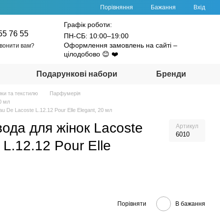
Порівняння
Бажання
Вхід
Графік роботи:
55 76 55
ПН-СБ: 10:00–19:00
Оформлення замовлень на сайті –
вонити вам?
цілодобово 😊 ❤️
Подарункові набори
Бренди
ики та текстилю
Парфумерія
0 мл
 De Lacoste L.12.12 Pour Elle Elegant, 20 мл
да для жінок Lacoste
Артикул
6010
L.12.12 Pour Elle
Порівняти
В бажання