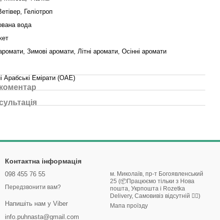
Ветівер, Геліотроп
вана вода
кет
аромати, Зимові аромати, Літні аромати, Осінні аромати
і Арабські Емірати (ОАЕ)
 коментар
сультація
Контактна інформація
098 455 76 55
м. Миколаїв, пр-т Богоявленський
25 (📦Працюємо тільки з Нова
Передзвонити вам?
пошта, Укрпошта і Rozetka
Delivery, Самовивіз відсутній 🙅‍♀️)
Напишіть нам у Viber
Мапа проїзду
info.puhnasta@gmail.com