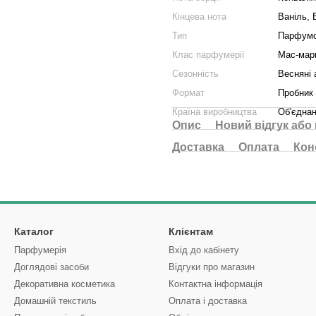
Кінцева нота
Ваніль, 
Тип
Парфумо
Клас парфумерії
Мас-мар
Сезонність
Весняні 
Формат
Пробник
Країна виробництва
Об'єднан
Опис
Новий відгук або
Доставка
Оплата
Кон
Каталог
Клієнтам
Парфумерія
Вхід до кабінету
Доглядові засоби
Відгуки про магазин
Декоративна косметика
Контактна інформація
Домашній текстиль
Оплата і доставка