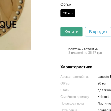
Об`єм
20 мл
Купити
В кредит
ПОКУПКА ЧАСТИНАМИ
3 платежі по 36.67 грн
Характеристики
Аромат схожий на:
Lacoste 
Об`єм
20 мл
Стать
для жіно
Сімейство аромату
Квіткові
Початкова нота
Листя чо
Нота серця
Конвалія