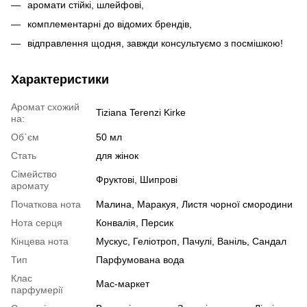
аромати стійкі, шлейфові,
комплементарні до відомих брендів,
відправлення щодня, завжди консультуємо з посмішкою!
Характеристики
Аромат схожий
Tiziana Terenzi Kirke
на:
Об`єм
50 мл
Стать
для жінок
Сімейство
Фруктові, Шипрові
аромату
Початкова нота
Малина, Маракуя, Листя чорної смородини
Нота серця
Конвалія, Персик
Кінцева нота
Мускус, Геліотроп, Пачулі, Ваніль, Сандал
Тип
Парфумована вода
Клас
Мас-маркет
парфумерії