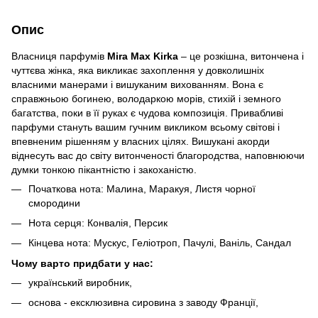
Опис
Власниця парфумів
Mira Max Kirka
– це розкішна, витончена і
чуттєва жінка, яка викликає захоплення у довколишніх
власними манерами і вишуканим вихованням. Вона є
справжньою богинею, володаркою морів, стихій і земного
багатства, поки в її руках є чудова композиція. Привабливі
парфуми стануть вашим гучним викликом всьому світові і
впевненим рішенням у власних цілях. Вишукані акорди
віднесуть вас до світу витонченості благородства, наповнюючи
думки тонкою пікантністю і закоханістю.
Початкова нота: Малина, Маракуя, Листя чорної
смородини
Нота серця: Конвалія, Персик
Кінцева нота: Мускус, Геліотроп, Пачулі, Ваніль, Сандал
Чому варто придбати у нас:
український виробник,
основа - ексклюзивна сировина з заводу Франції,