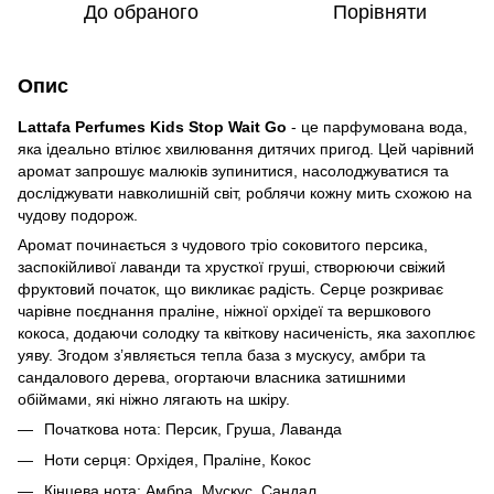
До обраного
Порівняти
Опис
Lattafa Perfumes Kids Stop Wait Go
- це парфумована вода,
яка ідеально втілює хвилювання дитячих пригод. Цей чарівний
аромат запрошує малюків зупинитися, насолоджуватися та
досліджувати навколишній світ, роблячи кожну мить схожою на
чудову подорож.
Аромат починається з чудового тріо соковитого персика,
заспокійливої лаванди та хрусткої груші, створюючи свіжий
фруктовий початок, що викликає радість. Серце розкриває
чарівне поєднання праліне, ніжної орхідеї та вершкового
кокоса, додаючи солодку та квіткову насиченість, яка захоплює
уяву. Згодом з’являється тепла база з мускусу, амбри та
сандалового дерева, огортаючи власника затишними
обіймами, які ніжно лягають на шкіру.
Початкова нота: Персик, Груша, Лаванда
Ноти серця: Орхідея, Праліне, Кокос
Кінцева нота: Амбра, Мускус, Сандал