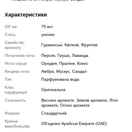
Характеристики
Об`єм
75 мл
Стать
унісекс
Сімейство
Гурманські, Квіткові, Фруктові
аромату
Початкова нота
Персик, Груша, Лаванда
Нота серця
Орхідея, Праліне, Кокос
Кінцева нота
Амбра, Мускус, Сандал
Тип
Парфумована вода
Клас
Оригінальна
парфумерії
Сезонність
Весняні аромати, Зимові аромати, Літні
аромати, Осінні аромати
Формат
Стандартний
Країна
Об'єднані Арабські Емірати (ОАЕ)
виробництва