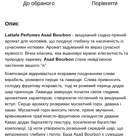
До обраного
Порівняти
Опис
Lattafa Perfumes Asad Bourbon
- вишуканий східно-пряний
аромат для чоловіків, що поєднує глибину та насиченість із
сучасними нотками. Аромат задуманий як вираз сучасної
мужності. Вічна класика, яка вшановує мужню елегантність та
природну харизму.
Asad Bourbon
стане невід'ємною
частиною вашого "я".
Композиція відкривається яскравим поєднанням сливи
мірабель, рожевого перцю та лаванди. Слива привносить
солодку фруктову яскравість, тоді як рожевий перець додає
шар прянощів. Лаванда завершує початок своїм гладким,
ароматним характером, створюючи гостинний та вишуканий
вступ. Серце аромату розкриває мускатний горіх, давана і
какао. Мускатний горіх вносить тепле, пряне звучання,
врівноважене трав'янисто-фруктовою складністю давани.
Какао додає бархатисту текстуру, посилюючи багатство
композиції. Ці ноти утворюють розкішний середній шар, що
випромінює глибину і тепло. База Asad Bourbon є сумішшю