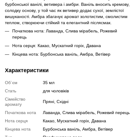
бурбонської ванілі, ветивера і амбри. Ваніль вносить кремову,
солодку основу, у той час як ветивер додає сухої, землістої
вишуканості. Амбра збагачує аромат золотистим, смолистим
теплом, створюючи стійкий та елегантний післясмак.
Початкова нота: Лаванда, Слива мірабель, Рожевий
перець
Нота серця: Какао, Мускатний горіх, Давана
Кінцева нота: Бурбонська ваніль, Амбра, Ветівер
Характеристики
Об`єм
35 мл
Стать
для чоловіків
Сімейство
Пряні, Східні
аромату
Початкова нота
Лаванда, Слива мірабель, Рожевий перець
Нота серця
Какао, Мускатний горіх, Давана
Кінцева нота
Бурбонська ваніль, Амбра, Ветівер