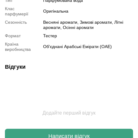
Тип
Парфумована вода
Клас
Оригінальна
парфумерії
Сезонність
Весняні аромати, Зимові аромати, Літні
аромати, Осінні аромати
Формат
Тестер
Країна
Об'єднані Арабські Емірати (ОАЕ)
виробництва
Відгуки
Додайте перший відгук
Написати відгук