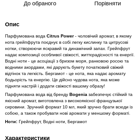
До обраного
Порівняти
Опис
Парфумована вода
Citrus Power
- чоловічий аромат, в якому
нота грейпфрута поєднує в собі легку кислинку та цитрусові
нотки, створюючи яскравий та динамічний запах. Грейпфрут
надає композиції особливої свіжості, життєрадісності та енергії.
Водні ноти - це асоціації з бризом моря, ранковою росою та
водними акордами, які дарують букету початковий свіжий
відтінок та легкість. Бергамот - це нота, яка надає аромату
бодьорість та енергію. Це дійсно чудова нота, яка може
підняти настрій і додати свіжості вашому образу!
Парфумована вода від бренду
Bogenia
забезпечує стійкий та
якісний аромат, виготовлена з високоякісної французької
сировини. Зручний формат 10 мл, який зручно брати всюди із
собою, а також пробувати нові аромати у меншому форматі.
Ноти:
Грейпфрут, Водні ноти, Бергамот
Характеристики