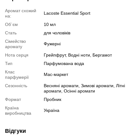
Аромат схожий
Lacoste Essential Sport
на:
Об`єм
10 мл
Стать
для чоловіків
Сімейство
Фужерні
аромату
Нота серця
Грейпфрут, Водні ноти, Бергамот
Тип
Парфумована вода
Клас
Мас-маркет
парфумерії
Сезонність
Весняні аромати, Зимові аромати, Літні
аромати, Осінні аромати
Формат
Пробник
Країна
Україна
виробництва
Відгуки