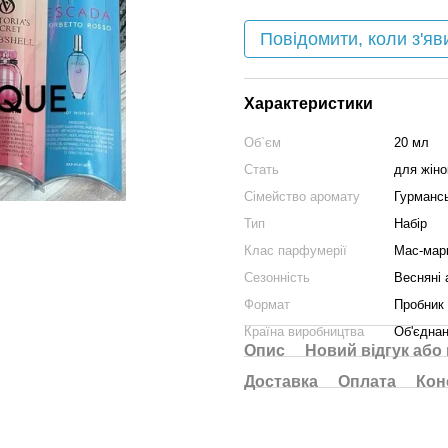
Повідомити, коли з'яв
Характеристики
Об`єм
20 мл
Стать
для жіно
Сімейство аромату
Гурмансь
Тип
Набір
Клас парфумерії
Мас-мар
Сезонність
Весняні 
Формат
Пробник
Країна виробництва
Об'єднан
Опис
Новий відгук або
Доставка
Оплата
Кон