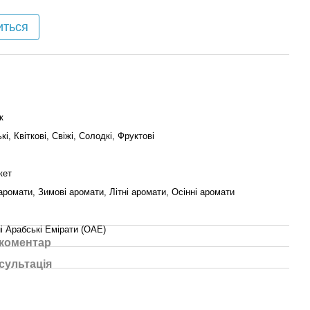
иться
к
кі, Квіткові, Свіжі, Солодкі, Фруктові
кет
аромати, Зимові аромати, Літні аромати, Осінні аромати
і Арабські Емірати (ОАЕ)
 коментар
сультація