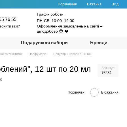
Порівняння
Бажання
Вхід
Графік роботи:
55 76 55
ПН-СБ: 10:00–19:00
Оформлення замовлень на сайті –
вонити вам?
цілодобово 😊 ❤️
Подарункові набори
Бренди
ики та текстилю
Парфумерія
Популярні набори з TikTok
блений", 12 шт по 20 мл
Артикул
76234
к
Порівняти
В бажання