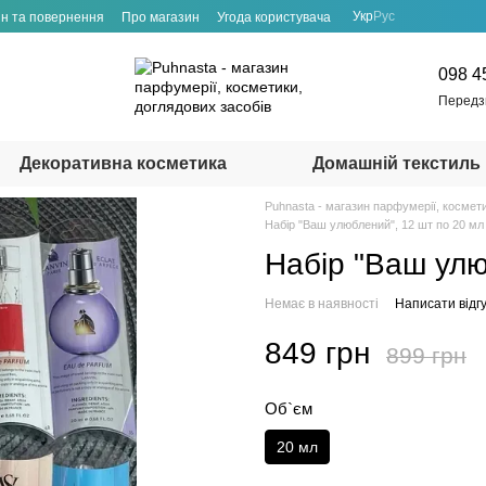
Укр
Рус
н та повернення
Про магазин
Угода користувача
098 4
Передз
Декоративна косметика
Домашній текстиль
Puhnasta - магазин парфумерії, космет
Набір "Ваш улюблений", 12 шт по 20 мл
Набір "Ваш улю
Немає в наявності
Написати відгу
849 грн
899 грн
Об`єм
20 мл