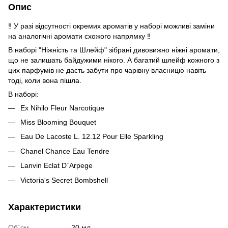
Опис
‼️ У разі відсутності окремих ароматів у наборі можливі заміни
на аналогічні аромати схожого напрямку ‼️
В наборі "Ніжність та Шлейф" зібрані дивовижно ніжні аромати,
що не залишать байдужими нікого. А багатий шлейф кожного з
цих парфумів не дасть забути про чарівну власницю навіть
тоді, коли вона пішла.
В наборі:
Ex Nihilo Fleur Narcotique
Miss Blooming Bouquet
Eau De Lacoste L. 12.12 Pour Elle Sparkling
Chanel Chance Eau Tendre
Lanvin Eclat D`Arpege
Victoria's Secret Bombshell
Характеристики
Об`єм
20 мл