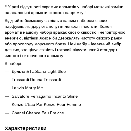
‼️ У разі відсутності окремих ароматів у наборі можливі заміни
на аналогічні аромати схожого напрямку ‼️
Відкрийте безмежну свіжість з нашим набором свіжих
парфумів, які дарують почуття легкості і чистоти. Кожен
аромат в нашому наборі вражає своєю свіжістю і неповторною
енергією, відтінки яких ніби дзеркалять чистоту свіжого ранку
або прохолоду морського бризу. Цей набір - ідеальний вибір
для тих, хто цінує свіжість і готовий відчути новий стандарт
чистого і витонченого аромату.
В наборі:
Дольче & Габбана Light Blue
Trussardi Donna Trussardi
Lanvin Marry Me
Salvatore Ferragamo Incanto Shine
Kenzo L'Eau Par Kenzo Pour Femme
Chanel Chance Eau Fraiche
Характеристики