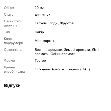
Об`єм
20 мл
Стать
для жінок
Сімейство
Квіткові, Східні, Фруктові
аромату
Тип
Набір
Клас
Мас-маркет
парфумерії
Сезонність
Весняні аромати, Зимові аромати, Літні
аромати, Осінні аромати
Формат
Тестер
Країна
Об'єднані Арабські Емірати (ОАЕ)
виробництва
Відгуки