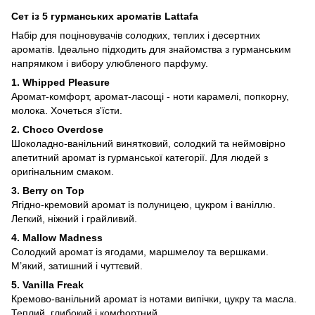
Сет із 5 гурманських ароматів Lattafa
Набір для поціновувачів солодких, теплих і десертних
ароматів. Ідеально підходить для знайомства з гурманським
напрямком і вибору улюбленого парфуму.
1.
Whipped Pleasure
Аромат-комфорт, аромат-ласощі - ноти карамелі, попкорну,
молока. Хочеться з'їсти.
2.
Choco Overdose
Шоколадно-ванільний винятковий, солодкий та неймовірно
апетитний аромат із гурманської категорії. Для людей з
оригінальним смаком.
3.
Berry on Top
Ягідно-кремовий аромат із полуницею, цукром і ваніллю.
Легкий, ніжний і грайливий.
4. Mallow Madness
Солодкий аромат із ягодами, маршмелоу та вершками.
М’який, затишний і чуттєвий.
5. Vanilla Freak
Кремово-ванільний аромат із нотами випічки, цукру та масла.
Теплий, глибокий і комфортний.