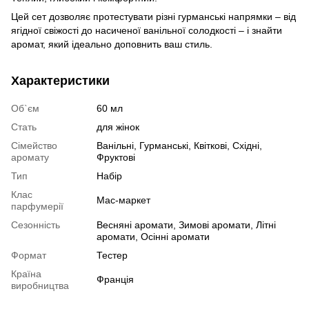
Цей сет дозволяє протестувати різні гурманські напрямки – від
ягідної свіжості до насиченої ванільної солодкості – і знайти
аромат, який ідеально доповнить ваш стиль.
Характеристики
Об`єм
60 мл
Стать
для жінок
Сімейство
Ванільні, Гурманські, Квіткові, Східні,
аромату
Фруктові
Тип
Набір
Клас
Мас-маркет
парфумерії
Сезонність
Весняні аромати, Зимові аромати, Літні
аромати, Осінні аромати
Формат
Тестер
Країна
Франція
виробництва