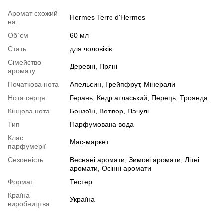
Аромат схожий
Hermes Terre d'Hermes
на:
Об`єм
60 мл
Стать
для чоловіків
Сімейство
Деревні, Пряні
аромату
Початкова нота
Апельсин, Грейпфрут, Мінерали
Нота серця
Герань, Кедр атласький, Перець, Троянда
Кінцева нота
Бензоїн, Ветівер, Пачулі
Тип
Парфумована вода
Клас
Мас-маркет
парфумерії
Сезонність
Весняні аромати, Зимові аромати, Літні
аромати, Осінні аромати
Формат
Тестер
Країна
Україна
виробництва