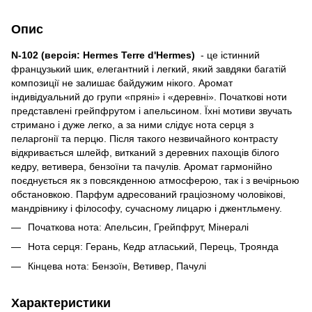
Опис
N-102 (версія: Hermes Terre d'Hermes)
- це істинний
французький шик, елегантний і легкий, який завдяки багатій
композиції не залишає байдужим нікого. Аромат
індивідуальний до групи «пряні» і «деревні». Початкові ноти
представлені грейпфрутом і апельсином. Їхні мотиви звучать
стримано і дуже легко, а за ними слідує нота серця з
пеларгонії та перцю. Після такого незвичайного контрасту
відкривається шлейф, витканий з деревних пахощів білого
кедру, ветивера, бензоїни та пачулів. Аромат гармонійно
поєднується як з повсякденною атмосферою, так і з вечірньою
обстановкою. Парфум адресований граціозному чоловікові,
мандрівнику і філософу, сучасному лицарю і джентльмену.
Початкова нота: Апельсин, Грейпфрут, Мінералі
Нота серця: Герань, Кедр атласький, Перець, Троянда
Кінцева нота: Бензоїн, Ветивер, Пачулі
Характеристики