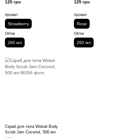
омолаживающим и
125 грн
125 грн
укрепляющим эффектом, 260
мл
Аромат
Аромат
Strawberry
Rose
Об'єм
Об'єм
260 мл
260 мл
Скраб для тела Wokali Body
Scrub Jam Coconut, 500 мл