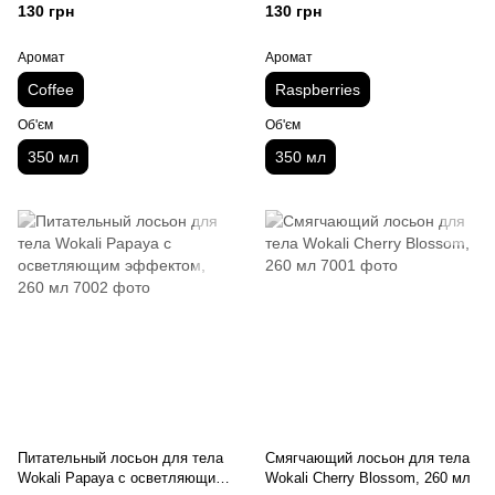
Scrub, 350 мл
130 грн
130 грн
Аромат
Аромат
Coffee
Raspberries
Об'єм
Об'єм
350 мл
350 мл
Питательный лосьон для тела
Смягчающий лосьон для тела
Wokali Papaya с осветляющим
Wokali Cherry Blossom, 260 мл