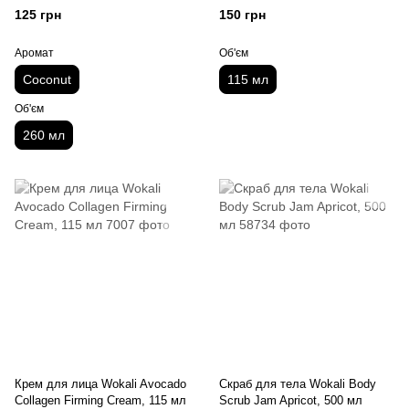
очищающим эффектом, 260
мл
125 грн
150 грн
мл
Аромат
Об'єм
Coconut
115 мл
Об'єм
260 мл
Крем для лица Wokali Avocado
Скраб для тела Wokali Body
Collagen Firming Cream, 115 мл
Scrub Jam Apricot, 500 мл