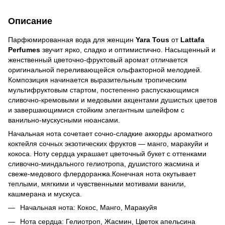
Описание
Парфюмированная вода для женщин
Yara Tous
от
Lattafa
Perfumes
звучит ярко, сладко и оптимистично. Насыщенный и
женственный цветочно-фруктовый аромат отличается
оригинальной переливающейся ольфакторной мелодией.
Композиция начинается выразительным тропическим
мультифруктовым стартом, постепенно распускающимся
сливочно-кремовыми и медовыми акцентами душистых цветов
и завершающимися стойким элегантным шлейфом с
ванильно-мускусными нюансами.
Начальная нота сочетает сочно-сладкие аккорды ароматного
коктейля сочных экзотических фруктов — манго, маракуйи и
кокоса. Ноту сердца украшает цветочный букет с оттенками
сливочно-миндального гелиотропа, душистого жасмина и
свеже-медового флердоранжа.Конечная нота окутывает
теплыми, мягкими и чувственными мотивами ванили,
кашмерана и мускуса.
Начальная нота: Кокос, Манго, Маракуйя
Нота сердца: Гелиотроп, Жасмин, Цветок апельсина