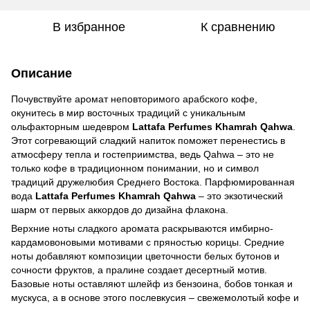
В избранное
К сравнению
Описание
Почувствуйте аромат неповторимого арабского кофе,
окунитесь в мир восточных традиций с уникальным
ольфакторным шедевром
Lattafa Perfumes Khamrah Qahwa
.
Этот согревающий сладкий напиток поможет перенестись в
атмосферу тепла и гостеприимства, ведь Qahwa – это не
только кофе в традиционном понимании, но и символ
традиций дружелюбия Среднего Востока. Парфюмированная
вода
Lattafa Perfumes Khamrah Qahwa
– это экзотический
шарм от первых аккордов до дизайна флакона.
Верхние ноты сладкого аромата раскрываются имбирно-
кардамовоновыми мотивами с пряностью корицы. Средние
ноты добавляют композиции цветочности белых бутонов и
сочности фруктов, а пралине создает десертный мотив.
Базовые ноты оставляют шлейф из бензоина, бобов тонкая и
мускуса, а в основе этого послевкусия – свежемолотый кофе и