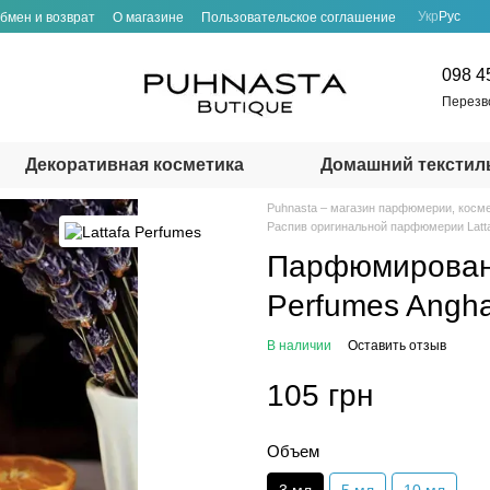
Укр
Рус
бмен и возврат
О магазине
Пользовательское соглашение
098 4
Перезв
Декоративная косметика
Домашний текстил
Puhnasta – магазин парфюмерии, косме
Распив оригинальной парфюмерии Latta
Парфюмированн
Perfumes Angh
В наличии
Оставить отзыв
105 грн
Объем