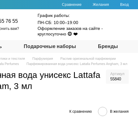
Сравнение
Желания
Вход
График работы:
55 76 55
ПН-СБ: 10:00–19:00
Оформление заказов на сайте -
онить вам?
круглосуточно
😊 ❤️
ь
Подарочные наборы
Бренды
тики и текстиля
Парфумерия
Распив оригинальной парфюмерии
fa Perfumes
Парфюмированная вода унисекс Lattafa Perfumes Angham, 3 мл
ая вода унисекс Lattafa
Артикул
55840
am, 3 мл
К сравнению
В желания