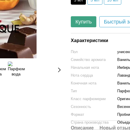
3 мл
5 мл
10 мл
Купить
Быстрый з
Характеристики
Пол
унисек
Семейство аромата
Ваниль
Начальная нота
Имбирь
Нота сердца
Лаванд
Конечная нота
Ваниль
Тип
Парфю
Класс парфюмерии
Оригин
Сезонность
Весенн
Формат
Пробни
Страна производства
Объеди
Описание
Новый отзыв