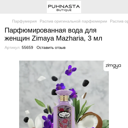
Парфумерия
Распив оригинальной парфюмерии
Распив о
Парфюмированная вода для
женщин Zimaya Mazharia, 3 мл
Артикул:
55659
Оставить отзыв