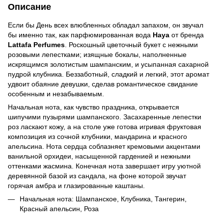
Описание
Если бы День всех влюбленных обладал запахом, он звучал
бы именно так, как парфюмированная вода
Haya
от бренда
Lattafa Perfumes
. Роскошный цветочный букет с нежными
розовыми лепестками; изящные бокалы, наполненные
искрящимся золотистым шампанским, и усыпанная сахарной
пудрой клубника. Беззаботный, сладкий и легкий, этот аромат
удвоит обаяние девушки, сделав романтическое свидание
особенным и незабываемым.
Начальная нота, как чувство праздника, открывается
шипучими пузырями шампанского. Засахаренные лепестки
роз ласкают кожу, а на столе уже готова игривая фруктовая
композиция из сочной клубники, мандарина и красного
апельсина. Нота сердца соблазняет кремовыми акцентами
ванильной орхидеи, насыщенной гарденией и нежными
оттенками жасмина. Конечная нота завершает игру уютной
деревянной базой из сандала, на фоне которой звучат
горячая амбра и глазированные каштаны.
Начальная нота: Шампанское, Клубника, Тангерин,
Красный апельсин, Роза