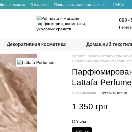
Укр
Рус
бмен и возврат
О магазине
Пользовательское соглашение
098 4
Перезв
Декоративная косметика
Домашний текстил
Puhnasta – магазин парфюмерии, косме
Оригинальная парфюмерия Lattafa Per
Парфюмирован
Lattafa Perfum
Нет в наличии
Оставить отзыв
1 350 грн
Объем