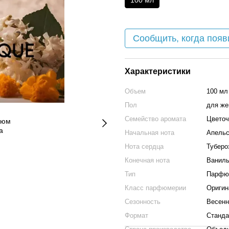
100 мл
Сообщить, когда появ
Характеристики
Объем
100 мл
Пол
для ж
Семейство аромата
Цветоч
Начальная нота
Апельс
Нота сердца
Туберо
Конечная нота
Ваниль
Тип
Парфю
Класс парфюмерии
Оригин
Сезонность
Весенн
Формат
Станда