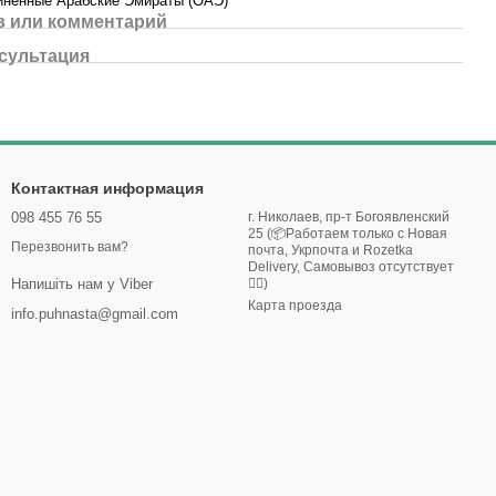
нённые Арабские Эмираты (ОАЭ)
 или комментарий
сультация
Контактная информация
098 455 76 55
г. Николаев, пр-т Богоявленский
25 (📦Работаем только с Новая
Перезвонить вам?
почта, Укрпочта и Rozetka
Delivery, Самовывоз отсутствует
🙅‍♀️)
Напишіть нам у Viber
Карта проезда
info.puhnasta@gmail.com