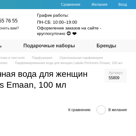
Сравнение
Желания
Вход
График работы:
55 76 55
ПН-СБ: 10:00–19:00
Оформление заказов на сайте -
онить вам?
круглосуточно
😊 ❤️
ь
Подарочные наборы
Бренды
тики и текстиля
Парфумерия
Оригинальная парфюмерия
fumes
Парфюмированная вода для женщин Lattafa Perfumes Emaan, 100 мл
ная вода для женщин
Артикул
55809
es Emaan, 100 мл
К сравнению
В желания