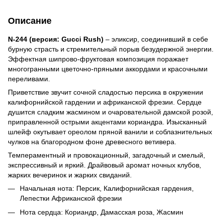
Описание
N-244 (версия: Gucci Rush)
– эликсир, соединивший в себе
бурную страсть и стремительный порыв безудержной энергии.
Эффектная шипрово-фруктовая композиция поражает
многогранными цветочно-пряными аккордами и красочными
переливами.
Приветствие звучит сочной сладостью персика в окружении
калифорнийской гардении и африканской фрезии. Сердце
душится сладким жасмином и очаровательной дамской розой,
приправленной острыми акцентами кориандра. Изысканный
шлейф окутывает ореолом пряной ванили и соблазнительных
чулков на благородном фоне древесного ветивера.
Темпераментный и провокационный, загадочный и смелый,
экспрессивный и яркий. Драйвовый аромат ночных клубов,
жарких вечеринок и жарких свиданий.
Начальная нота: Персик, Калифорнийская гардения,
Лепестки Африканской фрезии
Нота сердца: Кориандр, Дамасская роза, Жасмин