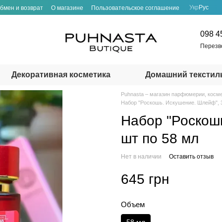
Укр
Рус
бмен и возврат
О магазине
Пользовательское соглашение
098 4
Перезв
Декоративная косметика
Домашний текстил
Puhnasta – магазин парфюмерии, косме
Набор "Роскошь. Искушение. Шлейф", 3
Набор "Роскош
шт по 58 мл
Нет в наличии
Оставить отзыв
645 грн
Объем