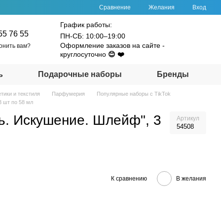
Сравнение
Желания
Вход
График работы:
55 76 55
ПН-СБ: 10:00–19:00
Оформление заказов на сайте -
онить вам?
круглосуточно
😊 ❤️
ь
Подарочные наборы
Бренды
тики и текстиля
Парфумерия
Популярные наборы с TikTok
 шт по 58 мл
ь. Искушение. Шлейф", 3
Артикул
54508
К сравнению
В желания