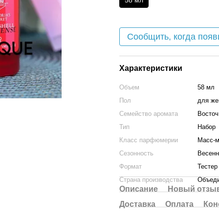
58 мл
Сообщить, когда появ
Характеристики
Объем
58 мл
Пол
для ж
Семейство аромата
Восточ
Тип
Набор
Класс парфюмерии
Масс-м
Сезонность
Весенн
Формат
Тестер
Страна производства
Объеди
Описание
Новый отзыв
Доставка
Оплата
Кон