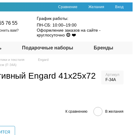
Сравнение
Желания
Вход
График работы:
55 76 55
ПН-СБ: 10:00–19:00
Оформление заказов на сайте - 
онить вам?
круглосуточно 
😊 ❤️
ь
Подарочные наборы
Бренды
тики и текстиля
Engard
см (F-34A)
тивный Engard 41х25х72
Артикул
F-34A
К сравнению
В желания
ится