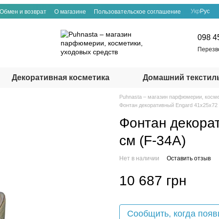
Укр
Рус
Обмен и возврат
О магазине
Пользовательское соглашение
098 4
Перезв
Декоративная косметика
Домашний текстил
Puhnasta – магазин парфюмерии, косме
Фонтан декоративный Engard 41х25х72 
Фонтан декора
см (F-34A)
Нет в наличии
Оставить отзыв
10 687 грн
Сообщить, когда появ