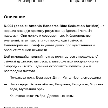
В избранное
К сравнению
Описание
N-004 (версія: Antonio Banderas Blue Seduction for Men)
- з
перших аккордів аромату розумієш: це ідеальні чоловічі
парфуми. Они легкие и современные. Іх благородство і
елегантність витікають із нот прохолоди і свіжості.
Неповторимый шлейф внушает думки про чувственной и
обольстительной нежности.
Цей искрящийся водний нектар починається з прохолодної
свіжості душистого цитруса, а завершується поєднанням не
смородини і м'яти. Відмінна особливість композиції – її
благородна чистота.
Початкова нота: Бергамот, Диня, Мята, Черна смородина
Нота серця: Зелене яблоко, Капучино, Кардамон, Морська
вода, Мускатний орех
Конечная нота: Амбра, Древесные ноты