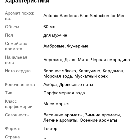
Характеристики
Аромат похож
Antonio Banderas Blue Seduction for Men
на:
Объем
60 мл
Пол
для мужчин
Семейство
Амбровые, Фужерные
аромата
Начальная
Бергамот, Дыня, Мята, Черная смородина
нота
Нота сердца
Зеленое яблоко, Каппучино, Кардамон,
Морская вода, Мускатный орех
Конечная нота
Амбра, Древесные ноты
Тип
Парфюмерная вода
Класс
Масс-маркет
парфюмерии
Сезонность
Весенние ароматы, Зимние ароматы,
Летние ароматы, Осенние ароматы
Формат
Тестер
Страна