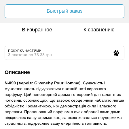
Быстрый заказ
В избранное
К сравнению
ПОКУПКА ЧАСТЯМИ
3 платежа по 73.33 грн
Описание
N-090 (версія: Givenchy Pour Homme).
Сучасність і
мужественность відчуваються в кожній ноті виразного
парфуму. Цей неповторний аромат створений для галантних
чоловіків, осознающих, що завоює серце жінки набагато легше
обхідністю і романтикою, ніж демонстрація сили і власного
переваги. Пропонований парфюм в очах обраної вами дами
підкреслює вашу стриманість, за якою ховається неудержима
страстність, підкреслює вашу енергійність і активність.