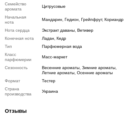
Семейство
Цитрусовые
аромата
Начальная
Мандарин, Гедион, Грейпфрут, Кориандр
нота
Нота сердца
Экстракт даваны, Ветивер
Конечная нота
Ладан, Кедр
Тип
Парфюмерная вода
Класс
Масс-маркет
парфюмерии
Сезонность
Весенние ароматы, Зимние ароматы,
Летние ароматы, Осенние ароматы
Формат
Тестер
Страна
Украина
производства
Отзывы