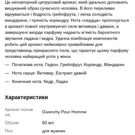
Це неповторний цитрусовий аромат, який ідеально доповнить
вишуканий образ сучасного чоловіка. В його переливах
відчувається і бодрость грейпфрута, і легка солодкість
мандарини, і пряність коріандру. Нота «сердца» пропонується
в ароматі повної неутримуючої сили ветивера і давани, а
завершуючі акорди парфуму надають м'якість бархатного
звучання ладана і кедра. Удачна комбінація компонентів
робить цей аромат неймовірно привабливим для
представниць прекрасного пола, що гарантує цьому парфуму
чоловіка найкращий успіх у жінок.
Початкова нота: Гедіон, Грейпфрут, Коріандр, Мандарин
Нота серця: Ветивер, Екстракт давній
Конечная нота: Кедр, Ладан
Характеристики
Аромат похож
Givenchy Pour Homme
на:
Объем
60 мл
Пол
для мужчин