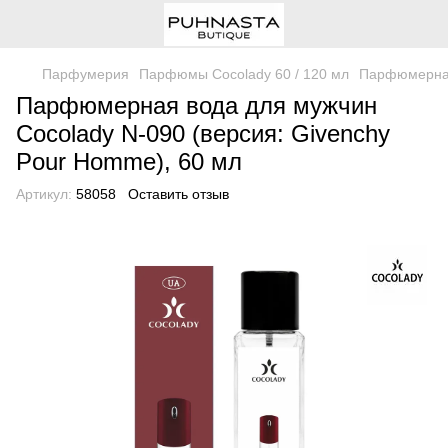
Парфумерия
Парфюмы Cocolady 60 / 120 мл
Парфюмерная 
Парфюмерная вода для мужчин
Cocolady N-090 (версия: Givenchy
Pour Homme), 60 мл
Артикул:
58058
Оставить отзыв